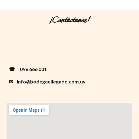
¡Contáctanos!
☎   
  098 666 001
✉    info@bodegaellegado.com.uy